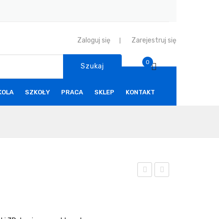
Zaloguj się
Zarejestruj się
0
Szukaj
KOLA
SZKOŁY
PRACA
SKLEP
KONTAKT
ruka
-Kit
rka
Poj
3D
azd