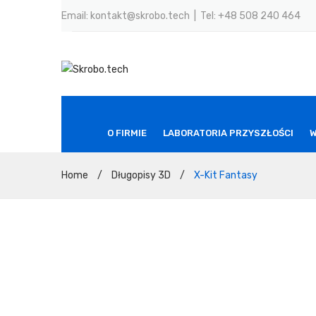
Email: kontakt@skrobo.tech | Tel: +48 508 240 464
O FIRMIE
LABORATORIA PRZYSZŁOŚCI
W
Home
/
Długopisy 3D
/
X-Kit Fantasy