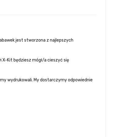
szk
ole
nie
sta
cjo
zabawek jest stworzona z najlepszych
nar
ne
X-Kit będziesz mógł/a cieszyć się
byśmy wydrukowali. My dostarczymy odpowiednie