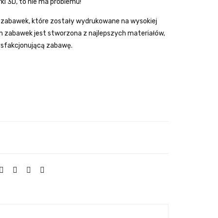
rki 3D, to nie ma problemu!
Flas
y
hfo
abawek, które zostały wydrukowane na wysokiej
rge
ych zabawek jest stworzona z najlepszych materiałów,
sfakcjonującą zabawę.
Adv
ent
urer
4 +
60
sce
nari
usz
y
lekc
yjn
ych
+