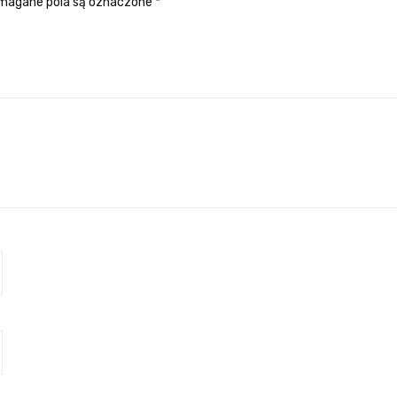
agane pola są oznaczone
*