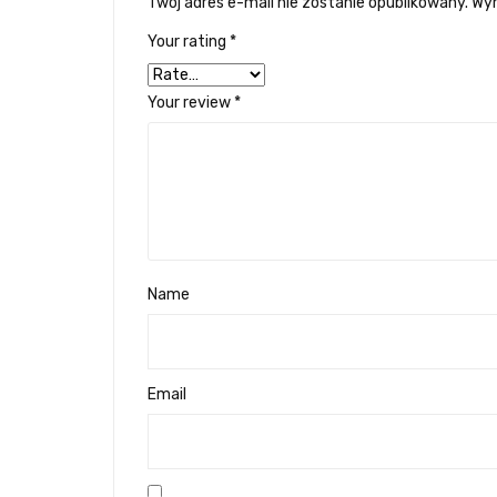
Twój adres e-mail nie zostanie opublikowany.
Wym
Your rating
*
Your review
*
Name
Email