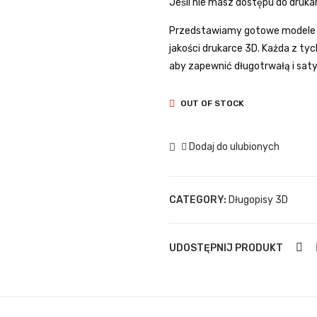
Jeśli nie masz dostępu do druka
Przedstawiamy gotowe modele z
jakości drukarce 3D. Każda z t
aby zapewnić długotrwałą i saty
OUT OF STOCK
Dodaj do ulubionych
CATEGORY:
Długopisy 3D
UDOSTĘPNIJ PRODUKT