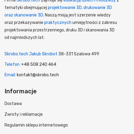
Firma
Skrobo.tech
zajmuje się
edukacją dzieci i młodzieży
z
tematyki obejmującej
projektowanie 3D, drukowanie 3D
oraz skanowanie 3D
. Naszą misją jest szerzenie wiedzy
oraz przekazywanie
praktycznych
umiejętności z zakresu
projektowania przestrzennego, druku 3D i skanowania 3D
od najmłodszych lat.
Skrobo.tech Jakub Skrobot
38-331 Szalowa 499
Telefon :
+48 508 240 464
Email:
kontakt@skrobo.tech
Informacje
Dostawa
Zwroty i reklamacje
Regulamin sklepu internetowego