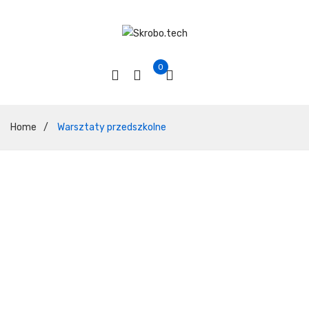
0
Home
/
Warsztaty przedszkolne
Warsztaty dla dzieci
w wieku przedszkolnym