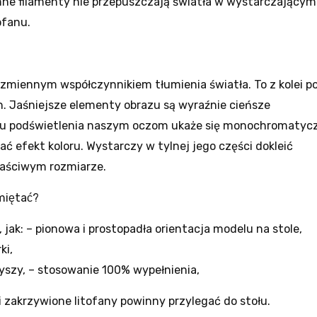
emne filamenty nie przepuszczają światła w wystarczającym
ofanu.
̨ zmiennym współczynnikiem tłumienia światła. To z kolei 
h. Jaśniejsze elementy obrazu są wyraźnie cieńsze
u podświetlenia naszym oczom ukaże się monochromatyc
ć efekt koloru. Wystarczy w tylnej jego części dokleić
aściwym rozmiarze.
iętać?
 jak: – pionowa i prostopadła orientacja modelu na stole,
ki,
 dyszy, – stosowanie 100% wypełnienia,
i zakrzywione litofany powinny przylegać do stołu.