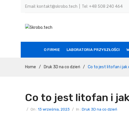
Email: kontakt@skrobo.tech | Tel: +48 508 240 464
O FIRMIE
LABORATORIA PRZYSZŁOŚCI
W
Home
/
Druk 3D na co dzień
/
Co to jest litofan i jak
Co to jest litofan i ja
/
On :
13 września, 2023
/
In :
Druk 3D na co dzień