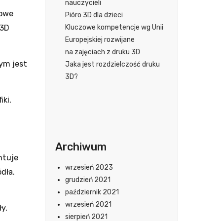
nauczycieli
rowe
Pióro 3D dla dzieci
 3D
Kluczowe kompetencje wg Unii
Europejskiej rozwijane
na zajęciach z druku 3D
tym jest
Jaka jest rozdzielczość druku
3D?
iki,
Archiwum
ntuje
wrzesień 2023
́dła.
grudzień 2021
październik 2021
wrzesień 2021
ły,
sierpień 2021