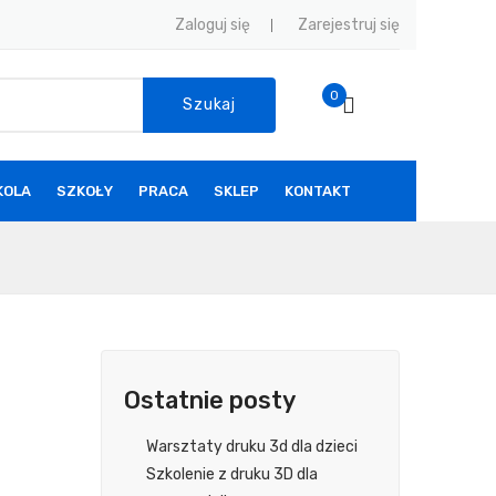
Zaloguj się
Zarejestruj się
0
Szukaj
KOLA
SZKOŁY
PRACA
SKLEP
KONTAKT
Ostatnie posty
Warsztaty druku 3d dla dzieci
Szkolenie z druku 3D dla