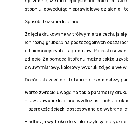
np. zimniejsze lub cieplejsze odcienie bieli. Ci
stopniu, powodując nieprawidłowe działanie lit
Sposób działania litofanu
Zdjęcia drukowane w trójwymiarze cechują sie
ich różną grubość na poszczególnych obszarac
od ciemniejszych fragmentów. Po zastosowani
zdjęcie. Za pomocą litofanu można także uzyska
dwuwymiarowy, kolorowy wydruk zdjęcia we wł
Dobór ustawień do litofanu – o czym należy pam
Warto zwrócić uwagę na takie parametry druku,
– usytuowanie litofanu wzdłuż osi ruchu drukar
– szerokość ścieżki dostosowana do wybranej
– adhezja wydruku do stołu, czyli cylindryczne 