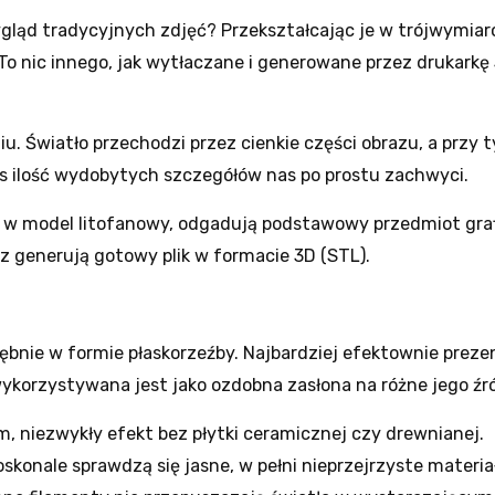
ląd tradycyjnych zdjęć? Przekształcając je w trójwymia
. To nic innego, jak wytłaczane i generowane przez drukarkę
iu. Światło przechodzi przez cienkie części obrazu, a przy 
 ilość wydobytych szczegółów nas po prostu zachwyci.
ęć w model litofanowy, odgadują podstawowy przedmiot graf
raz generują gotowy plik w formacie 3D (STL).
ębnie w formie płaskorzeźby. Najbardziej efektownie preze
ykorzystywana jest jako ozdobna zasłona na różne jego źro
am, niezwykły efekt bez płytki ceramicznej czy drewnianej.
skonale sprawdzą się jasne, w pełni nieprzejrzyste materia